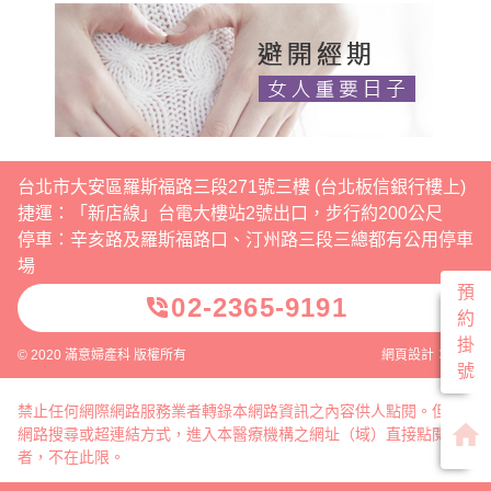
台北市大安區羅斯福路三段271號三樓 (台北板信銀行樓上)
捷運：「新店線」台電大樓站2號出口，步行約200公尺
停車：辛亥路及羅斯福路口、汀州路三段三總都有公用停車
場
預
02-2365-9191
phone_in_talk
約
掛
© 2020 滿意婦產科 版權所有
網頁設計：威普
號
禁止任何網際網路服務業者轉錄本網路資訊之內容供人點閱。但以
home
網路搜尋或超連結方式，進入本醫療機構之網址（域）直接點閱
者，不在此限。