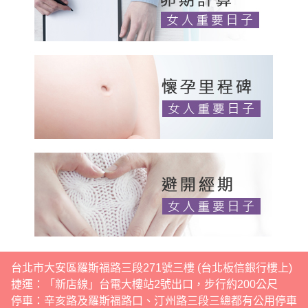
台北市大安區羅斯福路三段271號三樓 (台北板信銀行樓上)
捷運：「新店線」台電大樓站2號出口，步行約200公尺
停車：辛亥路及羅斯福路口、汀州路三段三總都有公用停車