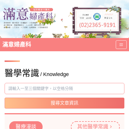
滿意婦產科
醫學常識
/ Knowledge
搜尋文章資訊
醫療漫談
其他醫學常識
chevron_right