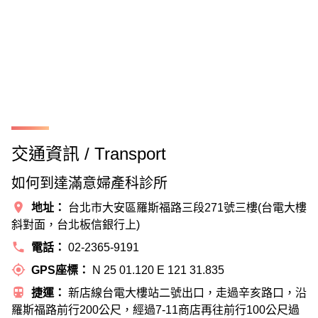
交通資訊 / Transport
如何到達滿意婦產科診所
place
地址：
台北市大安區羅斯福路三段271號三樓(台電大樓
斜對面，台北板信銀行上)
local_phone
電話：
02-2365-9191
gps_fixed
GPS座標：
N 25 01.120 E 121 31.835
directions_subway
捷運：
新店線台電大樓站二號出口，走過辛亥路口，沿
羅斯福路前行200公尺，經過7-11商店再往前行100公尺過