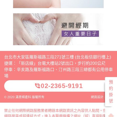
台北市大安區羅斯福路三段271號三樓 (台北板信銀行樓上)
捷運：「新店線」台電大樓站2號出口，步行約200公尺
停車：辛亥路及羅斯福路口、汀州路三段三總都有公用停車
場
預
02-2365-9191
phone_in_talk
約
掛
© 2020 滿意婦產科 版權所有
網頁設計：威普
號
禁止任何網際網路服務業者轉錄本網路資訊之內容供人點閱。但以
home
網路搜尋或超連結方式，進入本醫療機構之網址（域）直接點閱