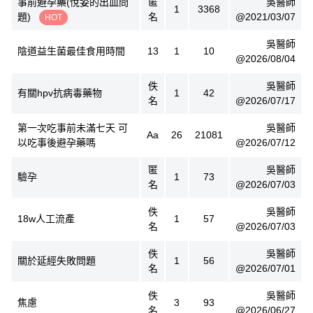
事前避孕藥(悅姿的出血問
匿
吳醫師
1
3368
題)
名
@2021/03/07
HOT
吳醫師
陰道益生菌最佳食用時間
13
1
10
@2026/08/04
佚
吳醫師
有關hpv抗病毒藥物
1
42
名
@2026/07/17
第一次吃事前未滿七天 可
吳醫師
Aa
26
21081
以吃事後避孕藥嗎
@2026/07/12
匿
吳醫師
驗孕
1
73
名
@2026/07/03
佚
吳醫師
18w人工流產
1
57
名
@2026/07/03
佚
吳醫師
關於延經失敗問題
1
56
名
@2026/07/01
佚
吳醫師
焦慮
3
93
名
@2026/06/27