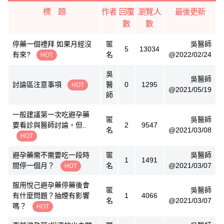
標 題
作者
回覆
瀏覽人
最後更新
數
數
停藥一個禮拜 如果月經沒
匿
吳醫師
5
13034
有來?
名
@2022/02/24
HOT
吳
吳醫師
討論區注意事項
醫
0
1295
HOT
@2021/05/19
師
一般建議第一次吃避孕藥
匿
吳醫師
要看診與醫師討論，但..
2
9547
名
@2021/03/08
HOT
避孕藥需不需要吃一段時
匿
吳醫師
1
1491
間停一個月？
名
@2021/03/07
HOT
服用悅己避孕藥停藥後會
匿
吳醫師
有什麼問題？抽煙有影響
1
4066
名
@2021/03/07
嗎？
HOT