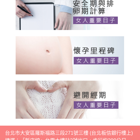
台北市大安區羅斯福路三段271號三樓 (台北板信銀行樓上)