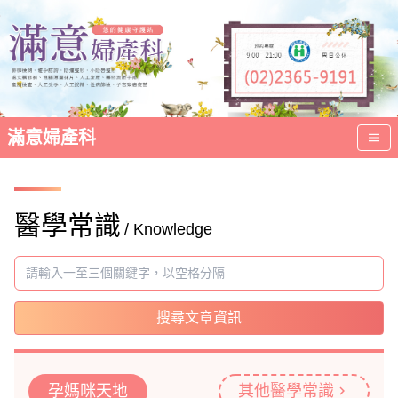
滿意婦產科
醫學常識
/ Knowledge
搜尋文章資訊
孕媽咪天地
其他醫學常識
chevron_right