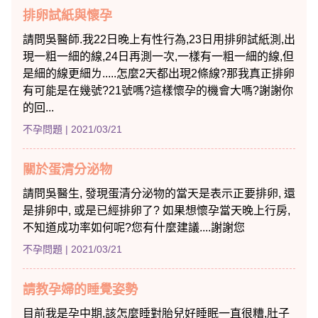
排卵試紙與懷孕
請問吳醫師.我22日晚上有性行為,23日用排卵試紙測,出
現一粗一細的線,24日再測一次,一樣有一粗一細的線,但
是細的線更細ㄌ.....怎麼2天都出現2條線?那我真正排卵
有可能是在幾號?21號嗎?這樣懷孕的機會大嗎?謝謝你
的回...
不孕問題
| 2021/03/21
關於蛋清分泌物
請問吳醫生, 發現蛋清分泌物的當天是表示正要排卵, 還
是排卵中, 或是已經排卵了? 如果想懷孕當天晚上行房,
不知道成功率如何呢?您有什麼建議....謝謝您
不孕問題
| 2021/03/21
請教孕婦的睡覺姿勢
目前我是孕中期,該怎麼睡對胎兒好睡眠一直很糟,肚子