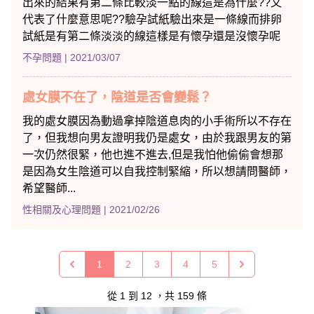
出來的結果有第二條比較淡一點的線這是為什麼??又
代表了什麼意思呢??驗孕試紙驗出來是一條線而排卵
試紙是有第二條淡淡的線這樣是有懷孕還是沒懷孕呢
不孕問題
| 2021/03/07
處女膜不在了，陰道是否會變鬆？
我的處女膜因為動過拿掉陰道息肉的小手術所以不存在
了，但我想向男友證明我仍是處女，由於我跟男友的第
一次仍然很緊，他也進不進去,但是我怕他偷偷會想那
是因為女生陰道可以自我控制緊縮，所以想請問醫師，
希望醫師...
性相關及心理問題
| 2021/02/26
1
2
3
4
5
從
1
到
12
，共
159
條