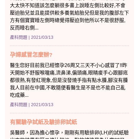
大太快不知道該怎麼躺很多書上說睡左側比較好,不會
壓迫胎兒並且能提供較多養氣給胎兒但是我的腹部左下
方有個寶寶睡左側時總覺得壓迫到他所以不是很舒服,
反而睡右側...
產科問題
| 2021/03/13
孕婦感冒怎麼辦?
醫生您好目前我已經懷孕26周又三天不小心感冒了!!昨
天開始不舒服喉嚨痛,流鼻涕,偏頭痛,眼睛痠手心跟腳底
都很熱,有發紅現象,但是沒發燒手指有點水腫,腳沒有腫
我人目前在中國,不敢隨便看醫生是不是也不能自己亂
吃成藥...
產科問題
| 2021/03/13
有關驗孕試紙及驗排卵試紙
吳醫師，因為擔心懷孕，剛剛有用驗排卵(LH)的試紙驗