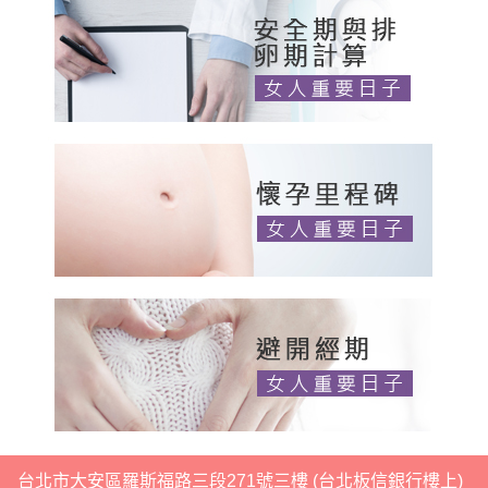
台北市大安區羅斯福路三段271號三樓 (台北板信銀行樓上)