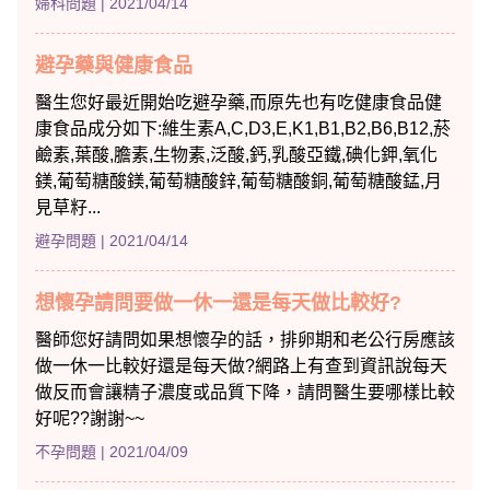
婦科問題
| 2021/04/14
避孕藥與健康食品
醫生您好最近開始吃避孕藥,而原先也有吃健康食品健
康食品成分如下:維生素A,C,D3,E,K1,B1,B2,B6,B12,菸
鹼素,葉酸,膽素,生物素,泛酸,鈣,乳酸亞鐵,碘化鉀,氧化
鎂,葡萄糖酸鎂,葡萄糖酸鋅,葡萄糖酸銅,葡萄糖酸錳,月
見草籽...
避孕問題
| 2021/04/14
想懷孕請問要做一休一還是每天做比較好?
醫師您好請問如果想懷孕的話，排卵期和老公行房應該
做一休一比較好還是每天做?網路上有查到資訊說每天
做反而會讓精子濃度或品質下降，請問醫生要哪樣比較
好呢??謝謝~~
不孕問題
| 2021/04/09