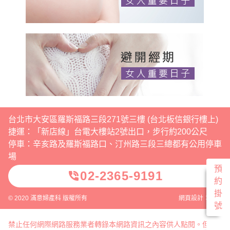
台北市大安區羅斯福路三段271號三樓 (台北板信銀行樓上)
捷運：「新店線」台電大樓站2號出口，步行約200公尺
停車：辛亥路及羅斯福路口、汀州路三段三總都有公用停車
場
預
02-2365-9191
phone_in_talk
約
掛
© 2020 滿意婦產科 版權所有
網頁設計：威普
號
禁止任何網際網路服務業者轉錄本網路資訊之內容供人點閱。但以