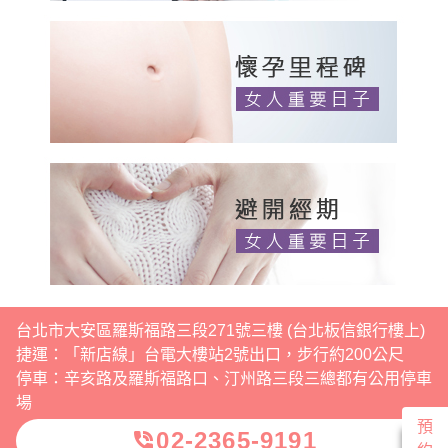
台北市大安區羅斯福路三段271號三樓 (台北板信銀行樓上)
捷運：「新店線」台電大樓站2號出口，步行約200公尺
停車：辛亥路及羅斯福路口、汀州路三段三總都有公用停車
場
預
02-2365-9191
phone_in_talk