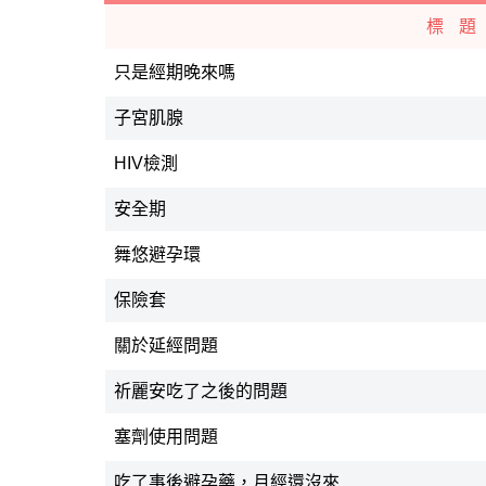
標 題
只是經期晚來嗎
子宮肌腺
HIV檢測
安全期
舞悠避孕環
保險套
關於延經問題
祈麗安吃了之後的問題
塞劑使用問題
吃了事後避孕藥，月經還沒來