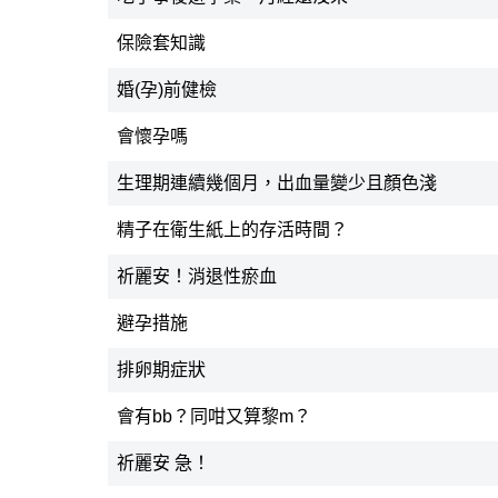
保險套知識
婚(孕)前健檢
會懷孕嗎
生理期連續幾個月，出血量變少且顏色淺
精子在衛生紙上的存活時間？
祈麗安！消退性瘀血
避孕措施
排卵期症狀
會有bb？同咁又算黎m？
祈麗安 急！