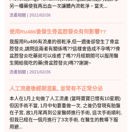
另一種藥使我再出血一次讓體內流乾淨，當天...
流產相關
| 2021/02/26
使用Ru486後發生骨盆腔發炎有何影響??
我服用Ru486有流產的很乾淨,但一週後卻發生了骨盆
腔發炎,請問這兩者有關係嗎??這樣會造成不孕嗎??骨
盆腔發炎吃藥就可以痊癒了嗎??月經期間可以服用醫
生開給我吃的藥(骨盆腔發炎)嗎??謝謝~
流產相關
| 2021/02/26
人工流產後經期混亂, 並常有不正常分泌
本人在1月上旬做了人工流產 (當時寶寶已懷有10星期)
但因手術不當, 1月中旬要重做一次, 之後仍發現有胎盤
在子宮, 故1月尾再到公家醫師進行手術, 這次手術順利,
但我已經在一個月進行了3次手術, 在醫生的教導下服
用避...