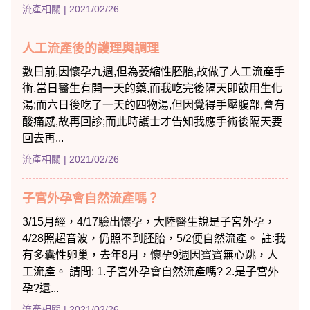
流產相關
| 2021/02/26
人工流產後的護理與調理
數日前,因懷孕九週,但為萎縮性胚胎,故做了人工流產手
術,當日醫生有開一天的藥,而我吃完後隔天即飲用生化
湯;而六日後吃了一天的四物湯,但因覺得手壓腹部,會有
酸痛感,故再回診;而此時護士才告知我應手術後隔天要
回去再...
流產相關
| 2021/02/26
子宮外孕會自然流產嗎？
3/15月經，4/17驗出懷孕，大陸醫生說是子宮外孕，
4/28照超音波，仍照不到胚胎，5/2便自然流產。 註:我
有多囊性卵巢，去年8月，懷孕9週因寶寶無心跳，人
工流產。 請問: 1.子宮外孕會自然流產嗎? 2.是子宮外
孕?還...
流產相關
| 2021/02/26