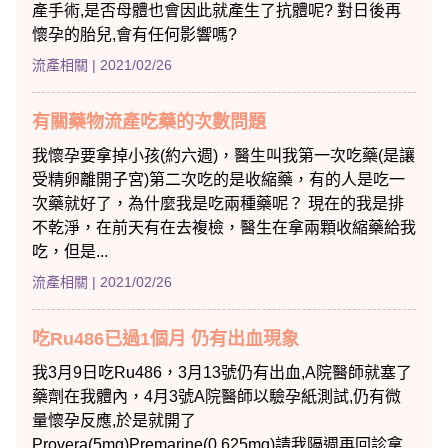
產手術,是否母體也會因此就產生了抗體呢? 對日後再
懷孕的胎兒,會有任何影響嗎?
流產相關
| 2021/02/26
有關藥物流產吃藥的次數問題
我懷孕要拿掉小孩(約六週)，醫生叫我第一次吃藥(是讓
受精卵離開子宮)第二次吃的是收縮藥，有的人是吃一
次藥就好了，為什麼我是吃兩種藥呢？ 現在的我是排
不乾淨，在前天有在去複檢，醫生在拿兩顆收縮藥給我
吃，但是...
流產相關
| 2021/02/26
吃Ru486已過1個月 仍有出血現象
我3月9日吃Ru486，3月13號仍有出血,A院醫師就塞了
藥劑在我體內，4月3號A院醫師以驗孕紙測試,仍有微
量懷孕反應,於是就開了
Provera(5mg)Premarine(0.625mg)請我隔週再回診拿