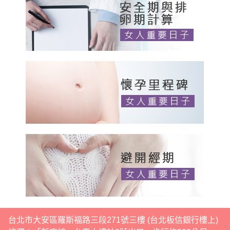
台北市大安區羅斯福路三段271號三樓 (台北板信銀行樓上)