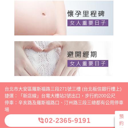
台北市大安區羅斯福路三段271號三樓 (台北板信銀行樓上)
捷運：「新店線」台電大樓站2號出口，步行約200公尺
停車：辛亥路及羅斯福路口、汀州路三段三總都有公用停車
場
預
02-2365-9191
phone_in_talk
約