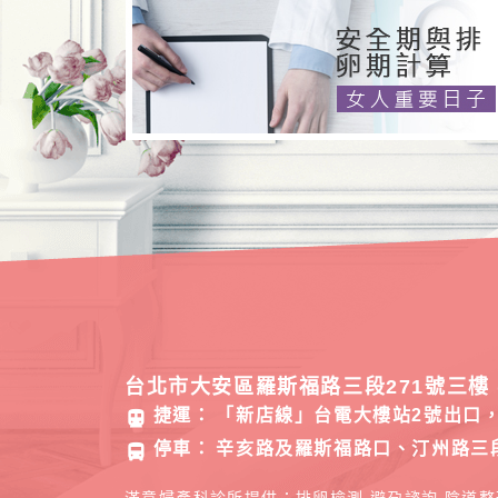
台北市大安區羅斯福路三段271號三樓 
捷運：
「新店線」台電大樓站2號出口，
directions_subway
停車：
辛亥路及羅斯福路口、汀州路三
directions_bus
滿意婦產科診所提供：排卵檢測,避孕諮詢,陰道整