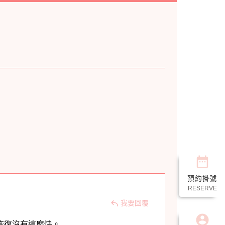
date_range
預約掛號
RESERVE
我要回覆
account_circle