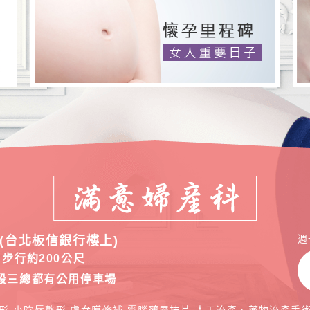
週
(台北板信銀行樓上)
步行約200公尺
段三總都有公用停車場
形,小陰唇整形,處女膜修補,電腦薄層抹片,人工流產、藥物流產手術