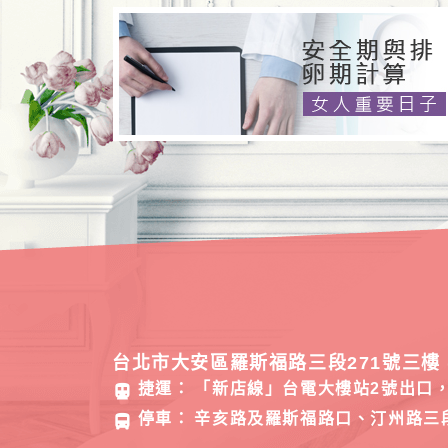
台北市大安區羅斯福路三段271號三樓 
捷運：
「新店線」台電大樓站2號出口，
directions_subway
停車：
辛亥路及羅斯福路口、汀州路三
directions_bus