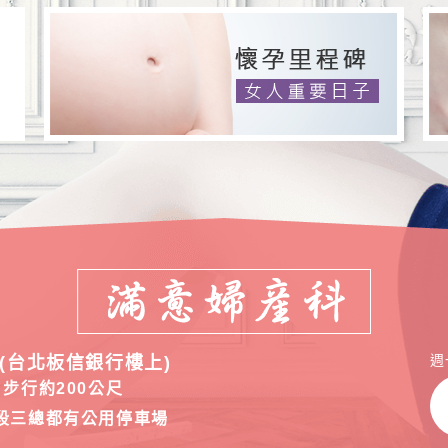
週
(台北板信銀行樓上)
步行約200公尺
段三總都有公用停車場