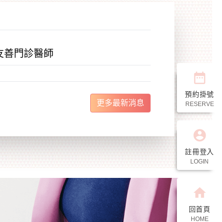
友善門診醫師
date_range
預約掛號
更多最新消息
RESERVE
account_circle
註冊登入
LOGIN
home
回首頁
HOME