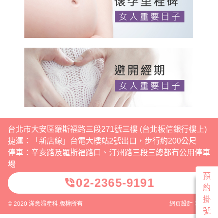
台北市大安區羅斯福路三段271號三樓 (台北板信銀行樓上)
捷運：「新店線」台電大樓站2號出口，步行約200公尺
停車：辛亥路及羅斯福路口、汀州路三段三總都有公用停車
場
預
02-2365-9191
phone_in_talk
約
掛
© 2020 滿意婦產科 版權所有
網頁設計：威普
號